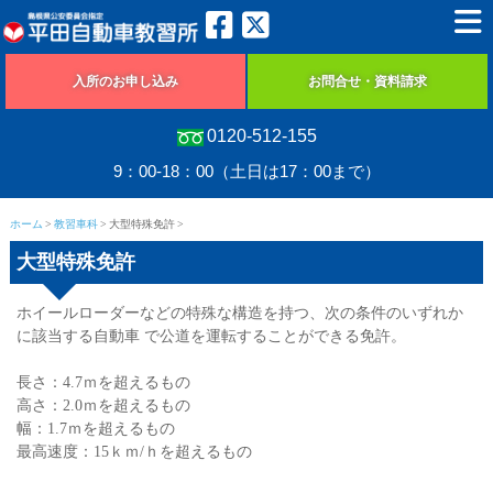
入所のお申し込み
お問合せ・資料請求
0120-512-155
9：00-18：00（土日は17：00まで）
ホーム
教習車科
大型特殊免許
大型特殊免許
ホイールローダーなどの特殊な構造を持つ、次の条件のいずれか
に該当する自動車 で公道を運転することができる免許。
長さ：4.7ｍを超えるもの
高さ：2.0ｍを超えるもの
幅：1.7ｍを超えるもの
最高速度：15ｋｍ/ｈを超えるもの