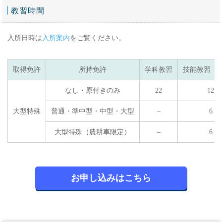
教習時間
入所日時は
入所案内
をご覧ください。
取得免許
所持免許
学科教習
技能教習（
なし・原付きのみ
22
12
大型特殊
普通・準中型・中型・大型
–
6
大型特殊（農耕車限定）
–
6
お申し込みはこちら