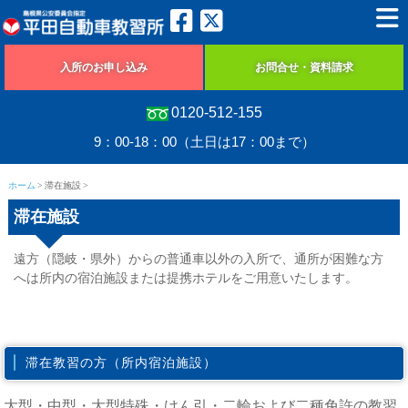
入所のお申し込み
お問合せ・資料請求
0120-512-155
9：00-18：00（土日は17：00まで）
ホーム
滞在施設
滞在施設
遠方（隠岐・県外）からの普通車以外の入所で、通所が困難な方
へは所内の宿泊施設または提携ホテルをご用意いたします。
滞在教習の方（所内宿泊施設）
大型・中型・大型特殊・けん引・二輪および二種免許の教習