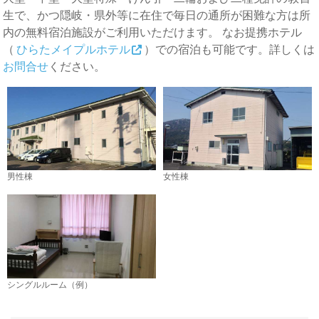
生で、かつ隠岐・県外等に在住で毎日の通所が困難な方は所
内の無料宿泊施設がご利用いただけます。 なお提携ホテル
（
ひらたメイプルホテル
）での宿泊も可能です。詳しくは
お問合せ
ください。
男性棟
女性棟
シングルルーム（例）