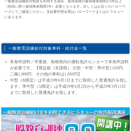
一般教育訓練給付制度を利用する場合、雇用保険の被保険者期間が3年以上
（初回に限り被保険者期間1年）必要となります。詳しくはお近くのハローワ
ークにてご確認ください。支給要件照会票はハローワークまたはヒラキョー
にあります。
一般教育訓練給付対象車科・給付金一覧
本免申請料／卒業後、島根県内の運転免許センターで本免申請料
が必要です。【県証紙（非課税）:大型・中型・準中型1,650円、
二種1,800円、その他の車科は1,850円】
中型（8t限定）は平成19年6月1日までに取得した普通免許を指し
ます。準中型（5t限定）は平成19年6月2日から平成29年3月11日
までに取得した普通免許を指します。