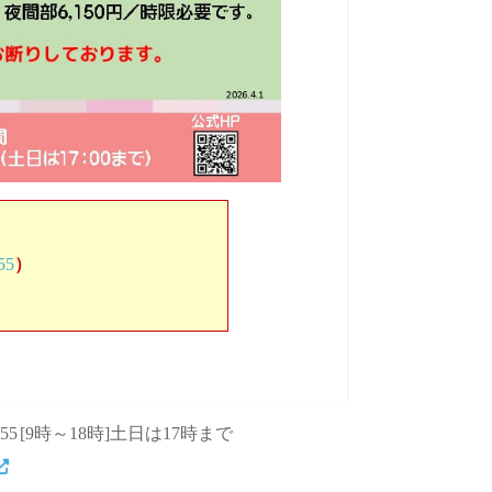
55
）
155
[9時～18時]土日は17時まで