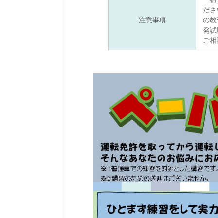
ださ
注意事項
の教
発試
ご相