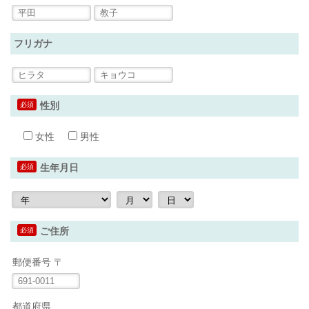
フリガナ
必須
性別
女性
男性
必須
生年月日
必須
ご住所
郵便番号 〒
都道府県