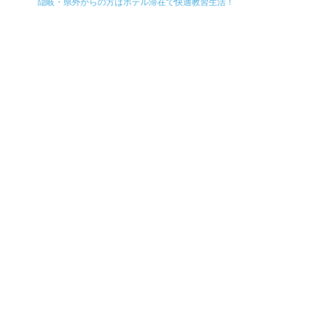
隠岐・県外からの方はホテル滞在で快適教習生活！