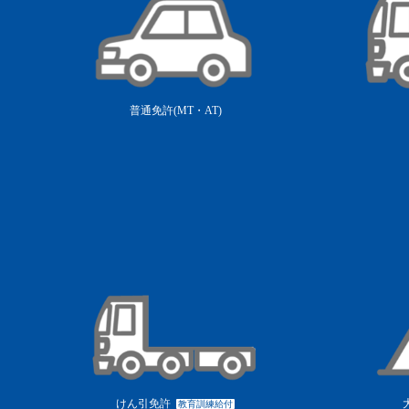
普通免許(MT・AT)
けん引免許
教育訓練給付